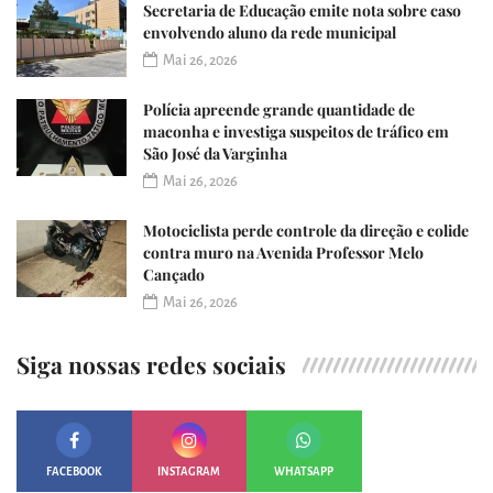
Secretaria de Educação emite nota sobre caso
envolvendo aluno da rede municipal
Mai 26, 2026
Polícia apreende grande quantidade de
maconha e investiga suspeitos de tráfico em
São José da Varginha
Mai 26, 2026
Motociclista perde controle da direção e colide
contra muro na Avenida Professor Melo
Cançado
Mai 26, 2026
Siga nossas redes sociais
FACEBOOK
INSTAGRAM
WHATSAPP