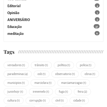
4
Editorial
3
Opinião
2
ANIVERSÁRIO
41
Educação
6
meditação
Tags
vereadores (1)
trânsito (1)
política (1)
polícia (1)
parademinas (4)
osb (1)
observatorio (1)
obras (1)
municipios (1)
marciolara (1)
marciamarzagao (1)
juninhojr (1)
irenemelo (1)
fuga (1)
feira (2)
cultura (1)
corrupção (1)
cívil (1)
cidade (1)