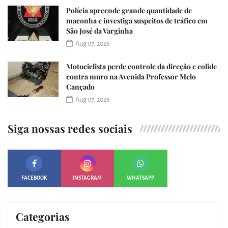
Polícia apreende grande quantidade de
maconha e investiga suspeitos de tráfico em
São José da Varginha
Aug 07, 2026
Motociclista perde controle da direção e colide
contra muro na Avenida Professor Melo
Cançado
Aug 07, 2026
Siga nossas redes sociais
FACEBOOK
INSTAGRAM
WHATSAPP
Categorias