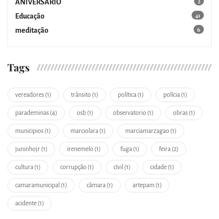
2
ANIVERSÁRIO
41
Educação
6
meditação
Tags
vereadores (1)
trânsito (1)
política (1)
polícia (1)
parademinas (4)
osb (1)
observatorio (1)
obras (1)
municipios (1)
marciolara (1)
marciamarzagao (1)
juninhojr (1)
irenemelo (1)
fuga (1)
feira (2)
cultura (1)
corrupção (1)
cívil (1)
cidade (1)
camaramunicipal (1)
câmara (1)
artepam (1)
acidente (1)