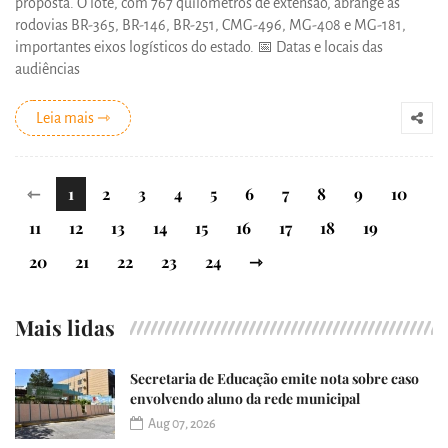
proposta. O lote, com 767 quilômetros de extensão, abrange as
rodovias BR-365, BR-146, BR-251, CMG-496, MG-408 e MG-181,
importantes eixos logísticos do estado. 📅 Datas e locais das
audiências
Leia mais ⇾
⇽
1
2
3
4
5
6
7
8
9
10
11
12
13
14
15
16
17
18
19
20
21
22
23
24
⇾
Mais lidas
Secretaria de Educação emite nota sobre caso
envolvendo aluno da rede municipal
Aug 07, 2026