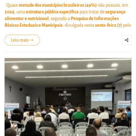
Quase
metade dos municípios brasileiros (49%)
não possuía, em
2024
, uma
estrutura pública específica
para tratar de
segurança
alimentar e nutricional
, segundo a
Pesquisa de Informações
Básicas Estaduais e Municipais
, divulgada nesta
sexta-feira (7)
pelo
Leia mais ⇾