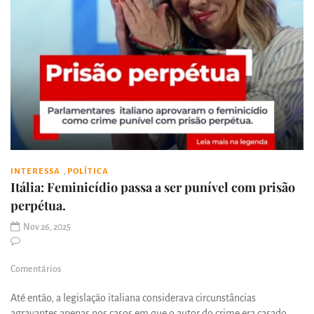
,
INTERESSA
POLÍTICA
Itália: Feminicídio passa a ser punível com prisão
perpétua.
Nov 26, 2025
Comentários
Até então, a legislação italiana considerava circunstâncias
agravantes apenas nos casos em que o autor do crime era casado