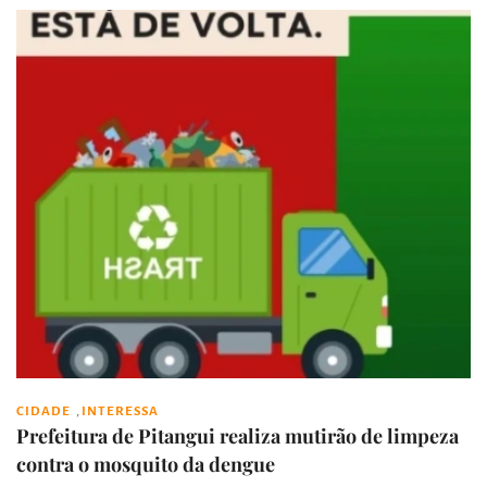
,
CIDADE
INTERESSA
Prefeitura de Pitangui realiza mutirão de limpeza
contra o mosquito da dengue