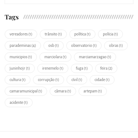
Tags
vereadores (1)
trânsito (1)
política (1)
polícia (1)
parademinas (4)
osb (1)
observatorio (1)
obras (1)
municipios (1)
marciolara (1)
marciamarzagao (1)
juninhojr (1)
irenemelo (1)
fuga (1)
feira (2)
cultura (1)
corrupção (1)
cívil (1)
cidade (1)
camaramunicipal (1)
câmara (1)
artepam (1)
acidente (1)