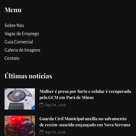
Menu
Sobre Nós
Vagas de Emprego
Guia Comercial
Galeria de Imagens
Contato
Últimas notícias
Mulher é presa por furto e celular é recuperado
pela GCM em Pará de Minas
Ago 06, 2026
Guarda Civil Municipal auxilia no salvamento
de recém-nascido engasgado em Nova Serrana
Ago 05, 2026