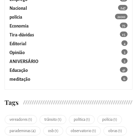
247
Nacional
2100
polícia
75
Economia
15
Tira-dúvidas
4
Editorial
3
Opinião
2
ANIVERSÁRIO
41
Educação
6
meditação
Tags
vereadores (1)
trânsito (1)
política (1)
polícia (1)
parademinas (4)
osb (1)
observatorio (1)
obras (1)