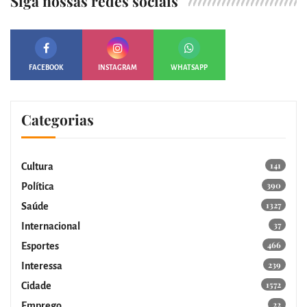
Siga nossas redes sociais
FACEBOOK
INSTAGRAM
WHATSAPP
Categorias
141
Cultura
390
Política
1327
Saúde
37
Internacional
466
Esportes
239
Interessa
1572
Cidade
22
Emprego