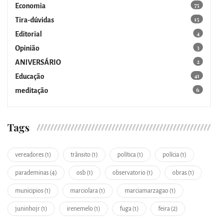
75
Economia
15
Tira-dúvidas
4
Editorial
3
Opinião
2
ANIVERSÁRIO
41
Educação
6
meditação
Tags
vereadores (1)
trânsito (1)
política (1)
polícia (1)
parademinas (4)
osb (1)
observatorio (1)
obras (1)
municipios (1)
marciolara (1)
marciamarzagao (1)
juninhojr (1)
irenemelo (1)
fuga (1)
feira (2)