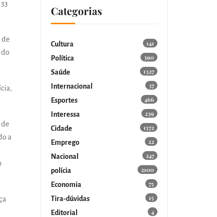
 33
Categorias
 de
141
Cultura
 do
390
Política
1327
Saúde
37
Internacional
cia,
466
Esportes
239
Interessa
 de
1572
Cidade
do a
22
Emprego
247
Nacional
o
2100
polícia
75
Economia
15
Tira-dúvidas
ça
4
Editorial