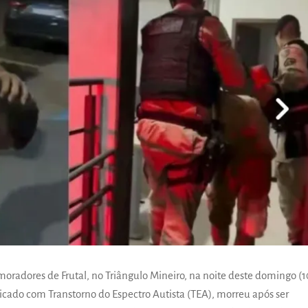
adores de Frutal, no Triângulo Mineiro, na noite deste domingo (1
cado com Transtorno do Espectro Autista (TEA), morreu após ser