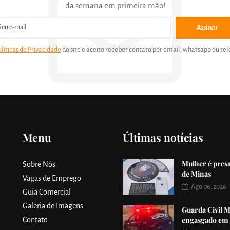
da semana em primeira mão!
Assinar
olíticas de Privacidade
do site e aceito receber contato por email, whatsapp ou tel
Menu
Últimas notícias
Mulher é presa
Sobre Nós
de Minas
Vagas de Emprego
Ago 06, 2026
Guia Comercial
Galeria de Imagens
Guarda Civil M
engasgado em
Contato