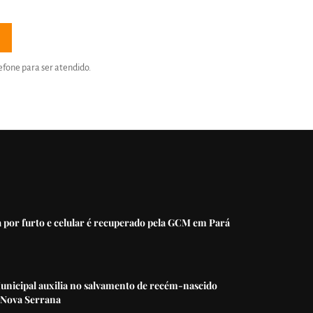
efone para ser atendido.
 por furto e celular é recuperado pela GCM em Pará
unicipal auxilia no salvamento de recém-nascido
 Nova Serrana