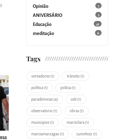
o
3
Opinião
2
ANIVERSÁRIO
41
Educação
6
meditação
Tags
vereadores (1)
trânsito (1)
política (1)
polícia (1)
parademinas (4)
osb (1)
observatorio (1)
obras (1)
municipios (1)
marciolara (1)
marciamarzagao (1)
juninhojr (1)
ima