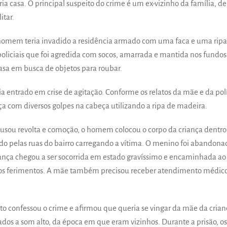
a casa. O principal suspeito do crime é um ex-vizinho da família, de
itar.
homem teria invadido a residência armado com uma faca e uma ripa
policiais que foi agredida com socos, amarrada e mantida nos fundos
casa em busca de objetos para roubar.
a entrado em crise de agitação. Conforme os relatos da mãe e da polí
nça com diversos golpes na cabeça utilizando a ripa de madeira.
usou revolta e comoção, o homem colocou o corpo da criança dentro
do pelas ruas do bairro carregando a vítima. O menino foi abandona
riança chegou a ser socorrida em estado gravíssimo e encaminhada ao
u aos ferimentos. A mãe também precisou receber atendimento médic
eito confessou o crime e afirmou que queria se vingar da mãe da crian
dos a som alto, da época em que eram vizinhos. Durante a prisão, os