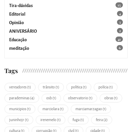
15
Tira-dúvidas
4
Editorial
3
Opinião
2
ANIVERSÁRIO
41
Educação
6
meditação
Tags
vereadores (1)
trânsito (1)
política (1)
polícia (1)
parademinas (4)
osb (1)
observatorio (1)
obras (1)
municipios (1)
marciolara (1)
marciamarzagao (1)
juninhojr (1)
irenemelo (1)
fuga (1)
feira (2)
cultura (1)
corrupção (1)
cívil (1)
cidade (1)