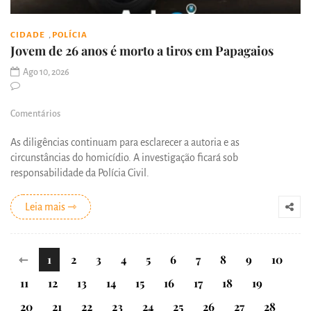
,
CIDADE
POLÍCIA
Jovem de 26 anos é morto a tiros em Papagaios
Ago 10, 2026
Comentários
As diligências continuam para esclarecer a autoria e as
circunstâncias do homicídio. A investigação ficará sob
responsabilidade da Polícia Civil.
Leia mais ⇾
⇽
1
2
3
4
5
6
7
8
9
10
11
12
13
14
15
16
17
18
19
20
21
22
23
24
25
26
27
28